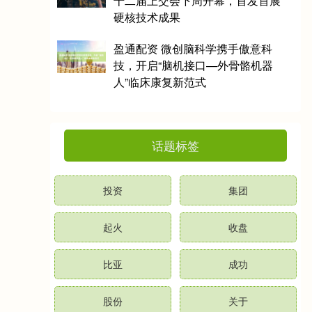
十二届上交会下周开幕，首发首展
硬核技术成果
盈通配资 微创脑科学携手傲意科
技，开启“脑机接口—外骨骼机器
人”临床康复新范式
话题标签
投资
集团
起火
收盘
比亚
成功
股份
关于