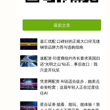
最新文章
嘉汇优配 口碑好的正规大口径无缝
钢管品牌力荐与选购指南
速配资 印度裔纽约市长要求英国归
还“光明之山”钻石，事后改口：我
只是开玩笑
凭资网配资 AI说适合徒步，她差点
命丧蛇窝：这届年轻人正在过度信
任AI
星合证券 能看、能玩、能体验！第