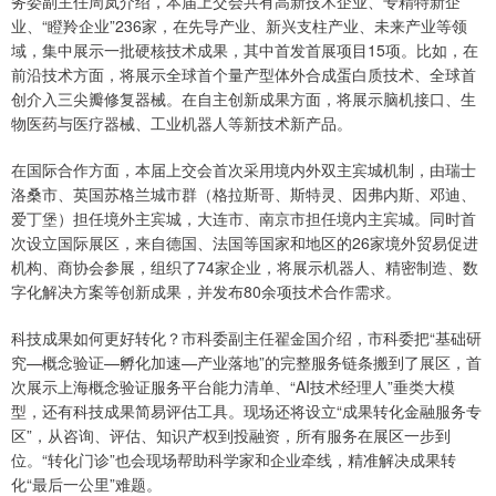
务委副主任周岚介绍，本届上交会共有高新技术企业、专精特新企
业、“瞪羚企业”236家，在先导产业、新兴支柱产业、未来产业等领
域，集中展示一批硬核技术成果，其中首发首展项目15项。比如，在
前沿技术方面，将展示全球首个量产型体外合成蛋白质技术、全球首
创介入三尖瓣修复器械。在自主创新成果方面，将展示脑机接口、生
物医药与医疗器械、工业机器人等新技术新产品。
在国际合作方面，本届上交会首次采用境内外双主宾城机制，由瑞士
洛桑市、英国苏格兰城市群（格拉斯哥、斯特灵、因弗内斯、邓迪、
爱丁堡）担任境外主宾城，大连市、南京市担任境内主宾城。同时首
次设立国际展区，来自德国、法国等国家和地区的26家境外贸易促进
机构、商协会参展，组织了74家企业，将展示机器人、精密制造、数
字化解决方案等创新成果，并发布80余项技术合作需求。
科技成果如何更好转化？市科委副主任翟金国介绍，市科委把“基础研
究—概念验证—孵化加速—产业落地”的完整服务链条搬到了展区，首
次展示上海概念验证服务平台能力清单、“AI技术经理人”垂类大模
型，还有科技成果简易评估工具。现场还将设立“成果转化金融服务专
区”，从咨询、评估、知识产权到投融资，所有服务在展区一步到
位。“转化门诊”也会现场帮助科学家和企业牵线，精准解决成果转
化“最后一公里”难题。