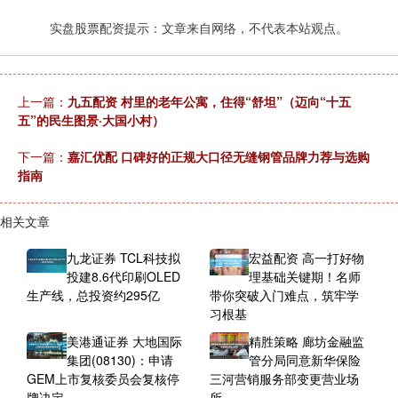
实盘股票配资提示：文章来自网络，不代表本站观点。
上一篇：
九五配资 村里的老年公寓，住得“舒坦”（迈向“十五
五”的民生图景·大国小村）
下一篇：
嘉汇优配 口碑好的正规大口径无缝钢管品牌力荐与选购
指南
相关文章
九龙证券 TCL科技拟
宏益配资 高一打好物
投建8.6代印刷OLED
理基础关键期！名师
生产线，总投资约295亿
带你突破入门难点，筑牢学
习根基
美港通证券 大地国际
精胜策略 廊坊金融监
集团(08130)：申请
管分局同意新华保险
GEM上市复核委员会复核停
三河营销服务部变更营业场
牌决定
所