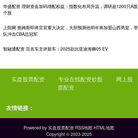
华盛配资 理财资金加码增配权益：指数化布局升温，调研超1200只A股
个股
上阳网 詹姆斯即将官宣重大决定，大胆预测他明年将加盟山西男篮，带
队冲击CBA总冠军
智融通配资 百名车主评新车：2025款比亚迪海狮05 EV
实盘股票配资
专业在线配资炒股
网上股
票配资
友情链接：
Powered by
实盘股票配资
RSS地图
HTML地图
Copyright
© 2023-2025