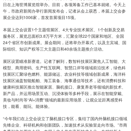
日在上海世博展览馆举办。目前，各项筹备工作已基本就绪。今天上
午，市政府新闻办举行新闻发布会，记者从会上获悉，本届上交会参
展企业达到1006家，首发首展项目15项。
本届上交会设置1个主题馆展区、4大专业技术展区、1个创新及交易
服务区，展览总面积3.8万平方米，汇聚全球22个国家和地区、全国
24个省区市创新成果。展会期间，还将举办开幕式，以及主宾城、国
际组织、知识产权等三大主题日和40余场主题推介活动。
展区设置瞄准新赛道。记者了解到，数智科技展区聚焦人工智能、大
模型、商用密码、生产性互联网、智慧口岸等领域前沿技术，绿色科
技展区汇聚绿色燃料、能源储运、农业科技等领域创新成果，海洋科
技展区涵盖智能船舶、海工装备、海事通信等技术，还有消费科技和
健康科技展区推出智能家居、脑机接口、康复养老等领域的新技术、
新产品，并运用场景互动、沉浸体验等多种手段，展示在智能穿戴、
美妆与时尚等“AI+消费”领域的最新应用场景，让观众近距离感受科
技，能看、能玩、能体验。
“今年我们在上交会设立了脑机接口专区，集结了国内外脑机接口领域
先锋企业、科研机构和创新团队，加速技术从实验室走向市场。”市商