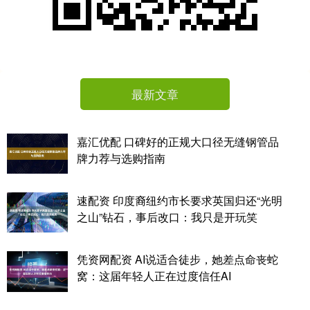
最新文章
嘉汇优配 口碑好的正规大口径无缝钢管品
牌力荐与选购指南
速配资 印度裔纽约市长要求英国归还“光明
之山”钻石，事后改口：我只是开玩笑
凭资网配资 AI说适合徒步，她差点命丧蛇
窝：这届年轻人正在过度信任AI